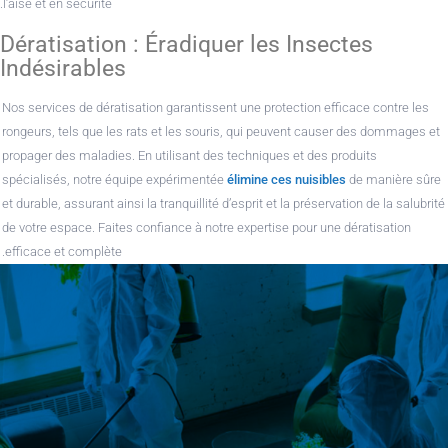
l’aise et en sécurité.
Dératisation : Éradiquer les Insectes
Indésirables
Nos services de dératisation garantissent une protection efficace contre les
rongeurs, tels que les rats et les souris, qui peuvent causer des dommages et
propager des maladies. En utilisant des techniques et des produits
spécialisés, notre équipe expérimentée
élimine ces nuisibles
de manière sûre
et durable, assurant ainsi la tranquillité d’esprit et la préservation de la salubrité
de votre espace. Faites confiance à notre expertise pour une dératisation
efficace et complète.