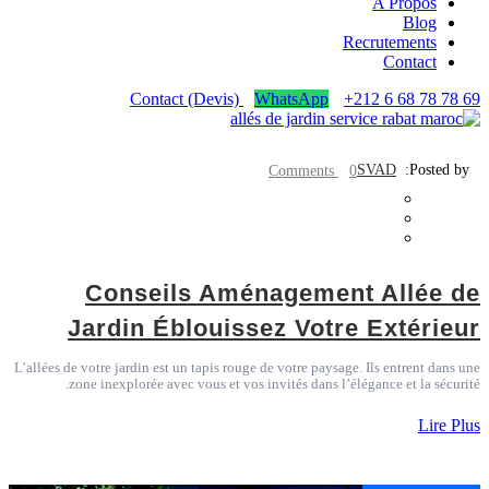
A Propos
Blog
Recrutements
Contact
Contact (Devis)
WhatsApp
+212 6 68 78 78 69
SVAD
Posted by:
0 Comments
Conseils Aménagement Allée de
Jardin Éblouissez Votre Extérieur
L’allées de votre jardin est un tapis rouge de votre paysage. Ils entrent dans une
zone inexplorée avec vous et vos invités dans l’élégance et la sécurité.
Lire Plus