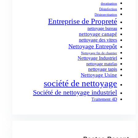
deratisation
Désinfection
Désinsectisation
Entreprise de Propreté
nettoyage bureau
nettoyage canapé
nettoyage des vitres
Nettoyage Entrepôt
Nettoyage fin de chantier
Nettoyage Industriel
nettoyage matelas
nettoyage tapis
Nettoyage Usine
société de nettoyage
Société de nettoyage industriel
Traitement 4D